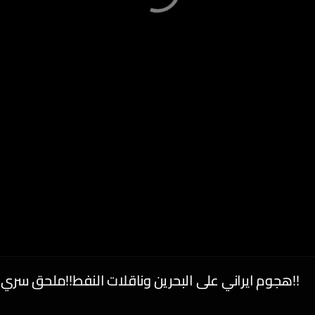
هجوم ايراني على البحرين وناقلات النفط!!ملحق سري لاتفاق لبنان !! هجوم امريكي وطهران تتوعد برد قاس!!