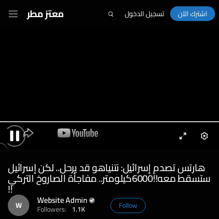
معتز مطر
اشترك الآن
تسجيل الدخول
Enter
Sett
Pause
fullscreen
هارتس تصدم إسرائيل: نتنياهو قد يرحل.. لكن إسرائيل
ستسقط معه!!6000كيلومتر.. مفاجأة الصاروخ التركي
!!
Website Admin
W
Follow
Followers:
1.1K