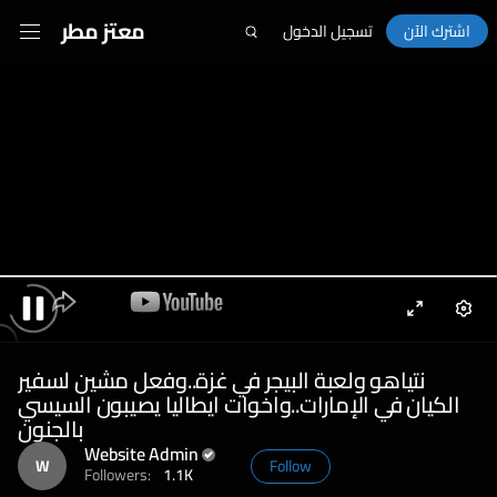
معتز مطر
اشترك الآن
تسجيل الدخول
Enter
Sett
Pause
fullscreen
نتياهو ولعبة البيجر في غزة..وفعل مشين لسفير
الكيان في الإمارات..واخوات ايطاليا يصيبون السيسي
بالجنون
Website Admin
W
Follow
Followers:
1.1K