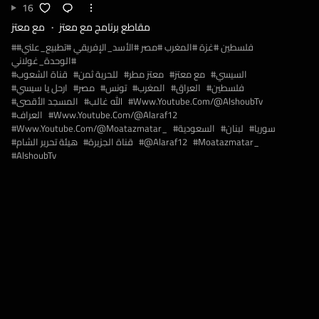
16
مقاطع برنامج مع معتز
مع معتز
#فلسطين #غزة #المغرب #مصر #الأسد_الإفريقي #تطبيع_علني
#الوحدة_غولاني
السيسي
مع معتز
معتز مطر
للحرية ثمن
قناة الشعوب
فلسطين
العراق
المغرب
تونس
مصر
ارحل يا سيسي
Www.youtube.com/@AlshoubTv
الله غالب
المسجد الأقصى
Www.youtube.com/@alaraf12
العراف
سوريا
لبنان
السعودية
Www.youtube.com/@moatazmatar_
Moatazmatar_
@alaraf12
قناة الجزيرة
هيئة تحرير الشام
AlshoubTv