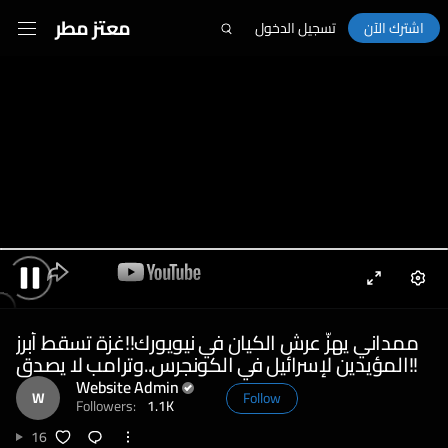
معتز مطر
اشترك الآن
تسجيل الدخول
Enter
Sett
Pause
fullscreen
ممداني يهزّ عرش الكيان في نيويورك!!غزة تسقط أبرز
المؤيدين لإسرائيل في الكونجرس..وترامب لا يصدق!!
Website Admin
W
Follow
Followers:
1.1K
16