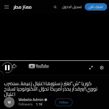
معتز مطر
اشترك الآن
تسجيل الدخول
Enter
Sett
Pause
fullscreen
كوريا “ش”تغيّر دستورها:اغتيال زعيمنا..سنضرب
نووي!!بيرقدار يحذر:أمريكا تحوّل التكنولوجيا لسلاح
اغتيال
Website Admin
W
Follow
Followers:
1.1K