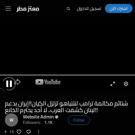
معتز مطر
اشترك الآن
تسجيل الدخول
Enter
Sett
Pause
fullscreen
شتائم مكالمة ترامب لنتنياهو تزلزل الكيان!!إيران بدعم
لبنان كشفت العرب.. لا أحد يحترم الخانع!!
Website Admin
W
Follow
Followers:
1.1K
15