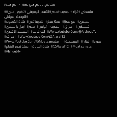
مقاطع برنامج مع معتز
مع معتز
#فلسطين #غزة #المغرب #مصر #الأسد_الإفريقي #تطبيع_علني
#الوحدة_غولاني
السيسي
مع معتز
معتز مطر
للحرية ثمن
قناة الشعوب
فلسطين
العراق
المغرب
تونس
مصر
ارحل يا سيسي
Www.youtube.com/@AlshoubTv
الله غالب
المسجد الأقصى
Www.youtube.com/@alaraf12
العراف
سوريا
لبنان
السعودية
Www.youtube.com/@moatazmatar_
Moatazmatar_
@alaraf12
قناة الجزيرة
هيئة تحرير الشام
AlshoubTv