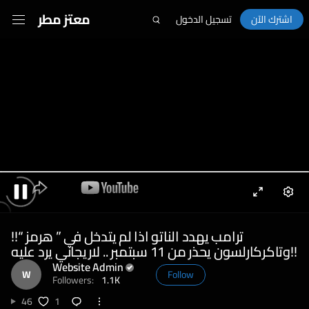
معتز مطر
اشترك الآن
تسجيل الدخول
Enter
Sett
Pause
fullscreen
ترامب يهدد الناتو اذا لم يتدخل في ” هرمز “!!
وتاكركارلسون يحذر من 11 سبتمبر .. لاريجاني يرد عليه!!
Website Admin
W
Follow
Followers:
1.1K
46
1