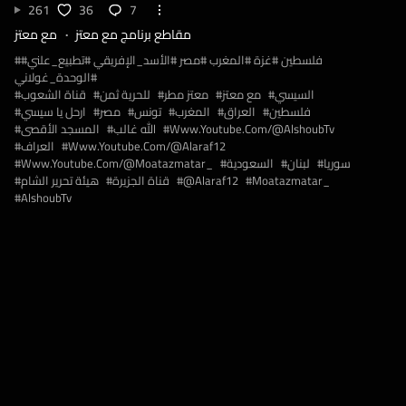
261
36
7
مقاطع برنامج مع معتز
مع معتز
#فلسطين #غزة #المغرب #مصر #الأسد_الإفريقي #تطبيع_علني
#الوحدة_غولاني
السيسي
مع معتز
معتز مطر
للحرية ثمن
قناة الشعوب
فلسطين
العراق
المغرب
تونس
مصر
ارحل يا سيسي
Www.youtube.com/@AlshoubTv
الله غالب
المسجد الأقصى
Www.youtube.com/@alaraf12
العراف
سوريا
لبنان
السعودية
Www.youtube.com/@moatazmatar_
Moatazmatar_
@alaraf12
قناة الجزيرة
هيئة تحرير الشام
AlshoubTv