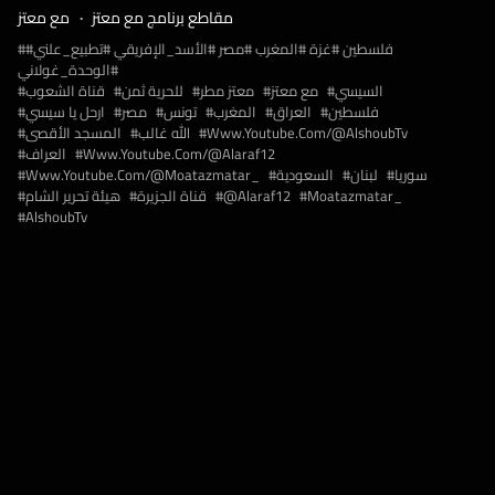
مقاطع برنامج مع معتز
مع معتز
#فلسطين #غزة #المغرب #مصر #الأسد_الإفريقي #تطبيع_علني
#الوحدة_غولاني
السيسي
مع معتز
معتز مطر
للحرية ثمن
قناة الشعوب
فلسطين
العراق
المغرب
تونس
مصر
ارحل يا سيسي
Www.youtube.com/@AlshoubTv
الله غالب
المسجد الأقصى
Www.youtube.com/@alaraf12
العراف
سوريا
لبنان
السعودية
Www.youtube.com/@moatazmatar_
Moatazmatar_
@alaraf12
قناة الجزيرة
هيئة تحرير الشام
AlshoubTv