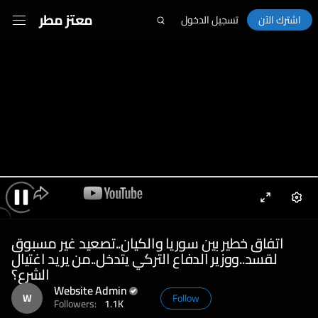
معتز مطر
اشترك الآن
تسجيل الدخول
Enter
Sett
Pause
fullscreen
اتفاق خطير بين سوريا والكيان..تصعيد غير مسبوق
لقسد..ووزير الدفاع التركي يتدخل..من يريد اغتيال
الشرع؟
Website Admin
W
Follow
Followers:
1.1K