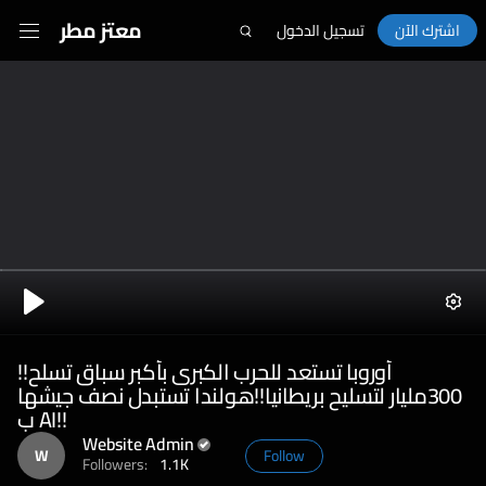
معتز مطر
اشترك الآن
تسجيل الدخول
Sett
Play
أوروبا تستعد للحرب الكبرى بأكبر سباق تسلح!!
300مليار لتسليح بريطانيا!!هولندا تستبدل نصف جيشها
ب AI!!
Website Admin
W
Follow
Followers:
1.1K