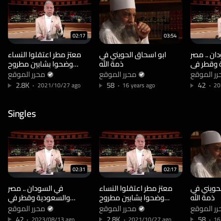
02:17
03:54
ان .. مصر
ابو اسحاق الحويني في
معتز مطر اعتقلوا النساء
 وقطر في
ذمة الله
وضحوا بشابين مطروح
 الامارات
على صفيح ساخن نريد
رر الموقع
محرر الموقع
محرر الموقع
حميدتي ”
مقابلة السيسي !!
2.8K
58
42
2021/10/27 ago
16 years ago
20
زية ” !!
Singles
02:31
02:17
لحويني في
معتز مطر اعتقلوا النساء
في السودان .. مصر
ذمة الله
وضحوا بشابين مطروح
والسعودية وقطر في
على صفيح ساخن نريد
مواجهة خيانة الامارات
رر الموقع
محرر الموقع
محرر الموقع
مقابلة السيسي !!
وحكومة حميدتي ”
42
2.8K
58
2023/08/13 ago
2021/10/27 ago
16