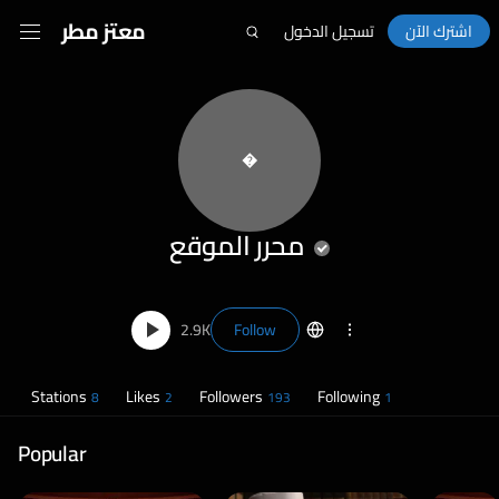
معتز مطر
اشترك الآن
تسجيل الدخول
�
محرر الموقع
2.9K
Follow
Stations
Likes
Followers
Following
8
2
193
1
Popular