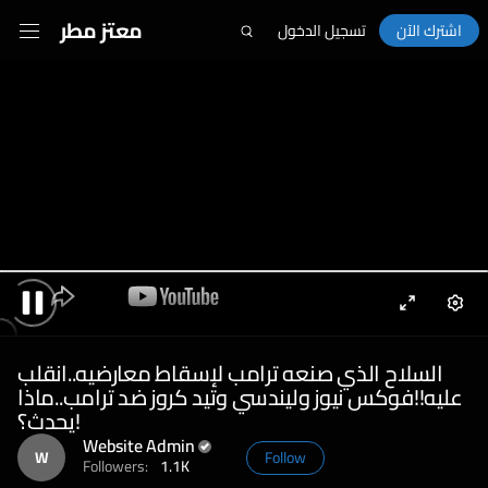
معتز مطر
اشترك الآن
تسجيل الدخول
Enter
Sett
Pause
fullscreen
السلاح الذي صنعه ترامب لإسقاط معارضيه..انقلب
عليه!!فوكس نيوز وليندسي وتيد كروز ضد ترامب..ماذا
يحدث؟!
Website Admin
W
Follow
Followers:
1.1K