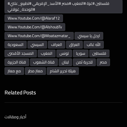
#فلسطين #غزة #المغرب #مصر #الأسد_الإفريقي #تطبيع_علني
#الوحدة_غولاني
Www.youtube.com/@alaraf12
Www.youtube.com/@AlshoubTv
Www.youtube.com/@moatazmatar_
ارحل يا سيسي
الله غالب
العراق
العراف
السيسي
السعودية
فلسطين
سوريا
تونس
المغرب
المسجد الأقصى
مصر
للحرية ثمن
لبنان
قناة الشعوب
قناة الجزيرة
هيئة تحرير الشام
معتز مطر
مع معتز
Related Posts
أخبار ومقالات