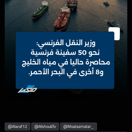
@alaraf12
@AlshoubTv
@moatazmatar_