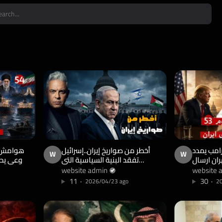
ش اليوم53:ترامب يمدد
أخطر من صواريخ إيران..إسرائيل
W
W
ان ارسال
تفقد البنية السياسية التي
اوعي يحص
 يتقاضى
حمتها عقوداً في
سنجع
website admin
website 
 السعودية
واشنطن!!40سيناتور يقولون لأ
11
30
2026/04/23 ago
20