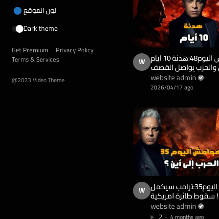
لون الموقع
Dark theme
Get Premium
Privacy Policy
هوامش اليوم48:هدنة 10 ايام
Terms & Services
W
ن والحزب يواصل القصف
هو:سنبقى في الجنوب!!
website admin
@2023 Video Theme
وترامب يلاعب الاقتصاد
2026/04/17 ago
هوامش اليوم35:ترامب سيكمل
W
ً!! سقوط طائرة امريكية
ار مفقود!!ايران: نرفض
website admin
2
4 months ago