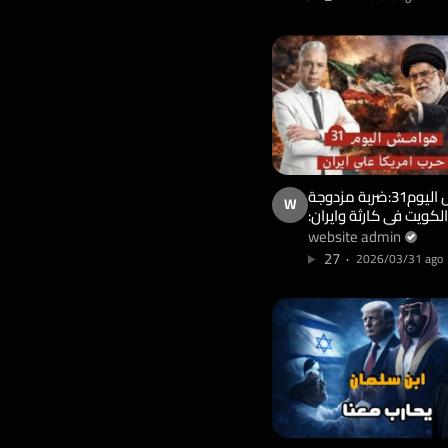
هوامش اليوم31:ضربة مزدوجة
W
الكويت في كارثة وايران:
ائيل فعلتها!! الكنيست
website admin
يقر:اعدام الاسرى
27
2026/03/31 ago