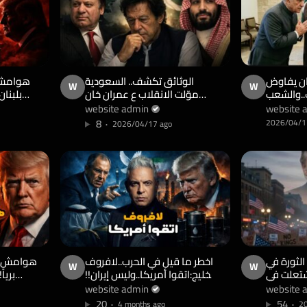
اق 83!!لبنان يفاوض
الوثائق تكشف.. السعودية
W
W
..والشعب
موّلت الانقلاب ع عمران خان
بلبنا
وبيو يلغي
لتصبح باكستان أداة امريكية..
ونتنيا
website admin
website 
نواز شريف اكبر مثال!
8
2026/04/1
2026/04/17 ago
 الثورة في
اخطر ما قيل في الحرب..لافروف
W
W
شتعلت في
للخليج:اتقوا أمريكا..وليس إيران!!
بريا
ن أمريكي في
طهران ارادت السلام وترامب اراد
وطي
website admin
website 
ملوك “يجب
النفط!!
الهدنة والطريق مسدود!!
20
54
4 months ago
20