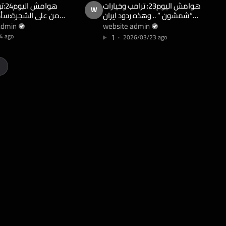
هوامش اليوم23: ترامب وخيارات
هوام
W
“شمشون ” .. وهذه ردود ايران
من على الشجرة:سأ
الاربعة على التهديدات الخطيرة !!
هرمز مع آية الله!!مد
admin
website admin
الكيان:نحن في كارثة!!
1
4 ago
2026/03/23 ago